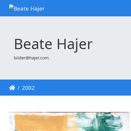
Beate Hajer
bilder@hajer.com
2002