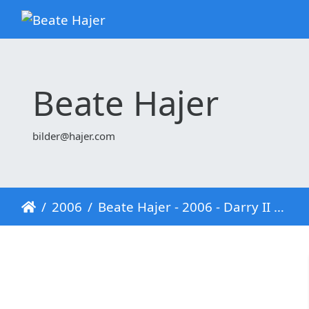
Beate Hajer
bilder@hajer.com
2006
Beate Hajer - 2006 - Darry II Fluegel